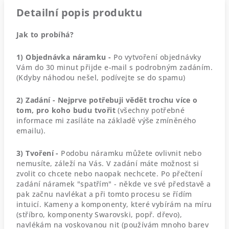
Detailní popis produktu
Jak to probíhá?
1) Objednávka náramku -
Po vytvoření objednávky
Vám do 30 minut přijde e-mail s podrobným zadáním.
(Kdyby náhodou nešel, podívejte se do spamu)
2) Zadání - Nejprve potřebuji vědět trochu více o
tom, pro koho budu tvořit
(všechny potřebné
informace mi zasíláte na základě výše zmíněného
emailu).
3) Tvoření -
Podobu náramku můžete ovlivnit nebo
nemusíte, záleží na Vás. V zadání máte možnost si
zvolit co chcete nebo naopak nechcete. Po přečtení
zadání náramek "spatřím" - někde ve své představě a
pak začnu navlékat a při tomto procesu se řídím
intuicí. Kameny a komponenty, které vybírám na míru
(stříbro, komponenty Swarovski, popř. dřevo),
navlékám na voskovanou nit (používám mnoho barev