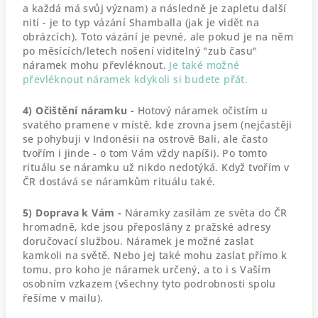
a každá má svůj význam) a následně je zapletu další
nití - je to typ vázání Shamballa (jak je vidět na
obrázcích). Toto vázání je pevné, ale pokud je na něm
po měsících/letech nošení viditelný "zub času"
náramek mohu převléknout.
Je také možné
převléknout náramek kdykoli si budete přát.
4) Očištění náramku -
Hotový náramek očistím u
svatého pramene v místě, kde zrovna jsem (nejčastěji
se pohybuji v Indonésii na ostrově Bali, ale často
tvořím i jinde - o tom Vám vždy napíši). Po tomto
rituálu se náramku už nikdo nedotýká. Když tvořím v
ČR dostává se náramkům rituálu také.
5) Doprava k Vám -
Náramky zasílám ze světa do ČR
hromadně, kde jsou přeposlány z pražské adresy
doručovací službou. Náramek je možné zaslat
kamkoli na světě. Nebo jej také mohu zaslat přímo k
tomu, pro koho je náramek určený, a to i s Vaším
osobním vzkazem (všechny tyto podrobnosti spolu
řešíme v mailu).