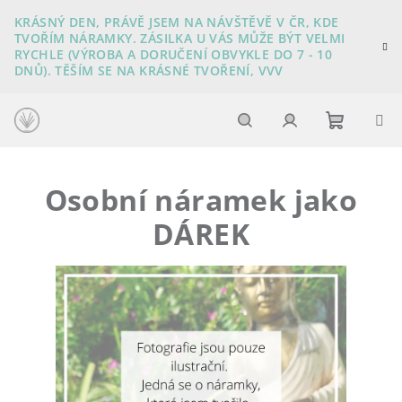
Přejít
KRÁSNÝ DEN, PRÁVĚ JSEM NA NÁVŠTĚVĚ V ČR, KDE
na
TVOŘÍM NÁRAMKY. ZÁSILKA U VÁS MŮŽE BÝT VELMI
obsah
RYCHLE (VÝROBA A DORUČENÍ OBVYKLE DO 7 - 10
DNŮ). TĚŠÍM SE NA KRÁSNÉ TVOŘENÍ, VVV
Nákupn
Hledat
Přihlášení
Osobní náramek jako
košík
DÁREK