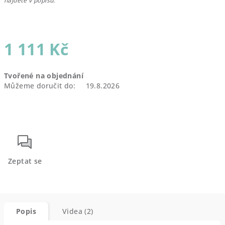
najdete v popisu.
1 111 Kč
Měrná
Tvořené na objednání
cena:
Můžeme doručit do:
19.8.2026
Zeptat se
Popis
Videa (2)