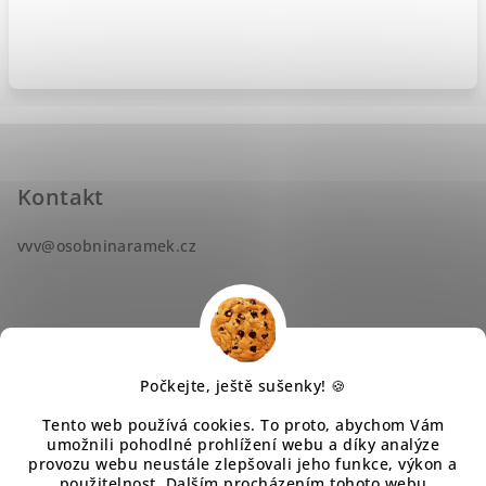
Z
á
p
Kontakt
a
vvv
@
osobninaramek.cz
t
í
Počkejte, ještě sušenky! 🍪
Informace pro vás
Tento web používá cookies. To proto, abychom Vám
umožnili pohodlné prohlížení webu a díky analýze
provozu webu neustále zlepšovali jeho funkce, výkon a
Obchodní podmínky
použitelnost.
Dalším procházením tohoto webu