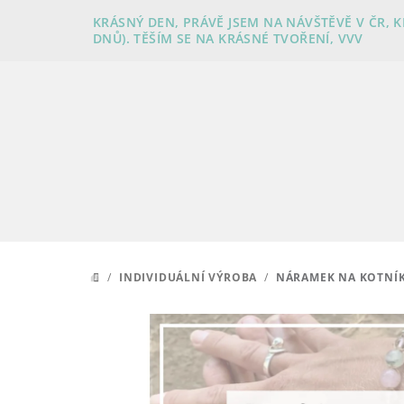
Přejít
KRÁSNÝ DEN, PRÁVĚ JSEM NA NÁVŠTĚVĚ V ČR, 
na
DNŮ). TĚŠÍM SE NA KRÁSNÉ TVOŘENÍ, VVV
obsah
/
INDIVIDUÁLNÍ VÝROBA
/
NÁRAMEK NA KOTNÍK
DOMŮ