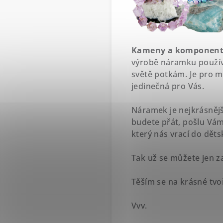
Kameny a komponenty 
výrobě náramku použív
světě potkám. Je pro m
jedinečná pro Vás.
Náramek je nejkrásnějš
budete přát, pošlu Vám
který nás vrací do děts
Tak už se můžete jen z
Těším se na krásné tvo
Vvv.