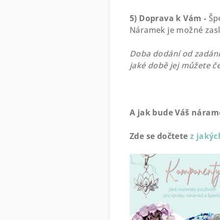
5) Doprava k Vám -
Šp
Náramek je možné zasl
Doba dodání od zadání 
jaké době jej můžete č
A jak bude Váš náram
Zde se dočtete
z jaký