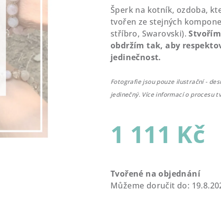
Šperk na kotník, ozdoba, kt
tvořen ze stejných kompone
stříbro, Swarovski).
Stvořím
obdržím tak, aby respektov
jedinečnost.
Fotografie jsou pouze ilustrační - de
jedinečný. Více informací o procesu t
1 111 Kč
Měrná
cena:
Tvořené na objednání
Můžeme doručit do:
19.8.20