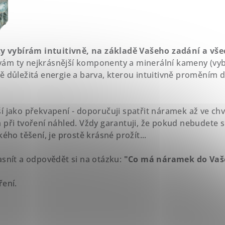
vybírám intuitivně, na základě Vašeho zadání a všec
ám ty nejkrásnější komponenty a minerální kameny (vybí
ě důležitá energie a barva, kterou intuitivně proměním
í jako překvapení - doporučuji spatřit náramek až ve chv
 při tvoření náhled. Vždy garantuji, že pokud nebudete 
kého těšení, je prostě krásné prožít...
asnít a odpovědět si na otázku:
"Co má náramek do Vaše
ření.