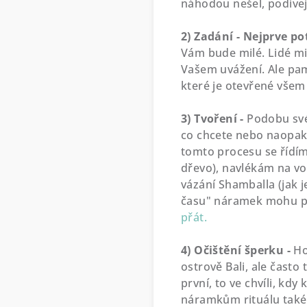
náhodou nešel, podíve
2) Zadání - Nejprve po
Vám bude milé. Lidé mi 
Vašem uvážení. Ale pama
které je otevřené všem
3) Tvoření -
Podobu své
co chcete nebo naopak 
tomto procesu se řídím
dřevo), navlékám na vo
vázání Shamballa (jak j
času" náramek mohu pře
přát.
4) Očištění šperku -
Ho
ostrově Bali, ale často 
první, to ve chvíli, kd
náramkům rituálu také