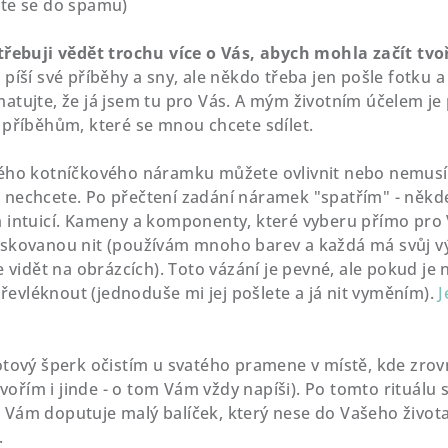
jte se do spamu)
třebuji vědět trochu více o Vás, abych mohla začít tvo
píší své příběhy a sny, ale někdo třeba jen pošle fotku a
tujte, že já jsem tu pro Vás. A mým životním účelem je po
 příběhům, které se mnou chcete sdílet.
ho kotníčkového náramku můžete ovlivnit nebo nemusíte,
nechcete. Po přečtení zadání náramek "spatřím" - někde
 intuicí. Kameny a komponenty, které vyberu přímo pro 
skovanou nit (používám mnoho barev a každá má svůj význa
e vidět na obrázcích). Toto vázání je pevné, ale pokud je
vléknout (jednoduše mi jej pošlete a já nit vyměním).
J
tový šperk očistím u svatého pramene v místě, kde zrovna
tvořím i jinde - o tom Vám vždy napíši). Po tomto rituálu 
y k Vám doputuje malý balíček, který nese do Vašeho živo
.