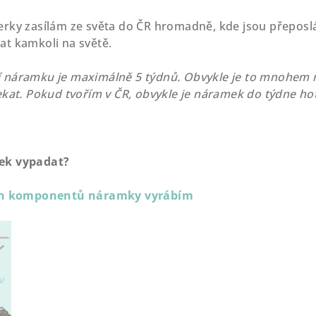
erky
zasílám ze světa do ČR hromadně, kde jsou přeposl
at kamkoli na světě.
náramku je maximálně 5 týdnů. Obvykle je to mnohem ryc
ekat. Pokud tvořím v ČR, obvykle je náramek do týdne ho
ek vypadat?
ch komponentů náramky vyrábím